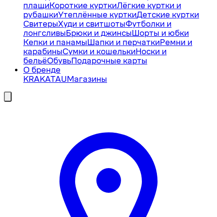
плащи
Короткие куртки
Лёгкие куртки и
рубашки
Утеплённые куртки
Детские куртки
Свитеры
Худи и свитшоты
Футболки и
лонгсливы
Брюки и джинсы
Шорты и юбки
Кепки и панамы
Шапки и перчатки
Ремни и
карабины
Сумки и кошельки
Носки и
бельё
Обувь
Подарочные карты
О бренде
KRAKATAU
Магазины