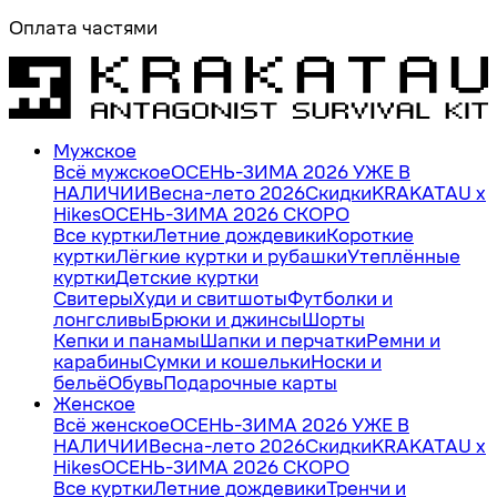
Оплата частями
Мужское
Всё мужское
ОСЕНЬ-ЗИМА 2026 УЖЕ В
НАЛИЧИИ
Весна-лето 2026
Скидки
KRAKATAU x
Hikes
ОСЕНЬ-ЗИМА 2026 СКОРО
Все куртки
Летние дождевики
Короткие
куртки
Лёгкие куртки и рубашки
Утеплённые
куртки
Детские куртки
Свитеры
Худи и свитшоты
Футболки и
лонгсливы
Брюки и джинсы
Шорты
Кепки и панамы
Шапки и перчатки
Ремни и
карабины
Сумки и кошельки
Носки и
бельё
Обувь
Подарочные карты
Женское
Всё женское
ОСЕНЬ-ЗИМА 2026 УЖЕ В
НАЛИЧИИ
Весна-лето 2026
Скидки
KRAKATAU x
Hikes
ОСЕНЬ-ЗИМА 2026 СКОРО
Все куртки
Летние дождевики
Тренчи и