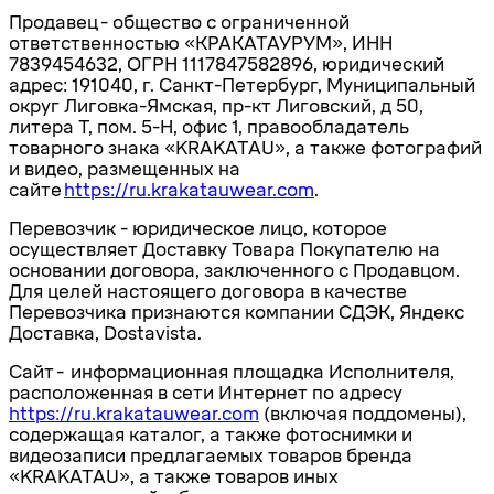
Продавец
- общество с ограниченной
ответственностью «КРАКАТАУРУМ», ИНН
7839454632, ОГРН 1117847582896, юридический
адрес: 191040,
г. Санкт-Петербург, Муниципальный
округ Лиговка-Ямская,
пр-кт
Лиговский, д 50,
литера Т, пом. 5-Н, офис 1
, правообладатель
товарного знака «KRAKATAU», а также фотографий
и
видео
, размещенных на
сайте
https://
ru.
krakatauwear.com
.
Перевозчик
- юридическое лицо, которое
осуществляет Доставку Товара Покупателю на
основании договора, заключенного с Продавцом.
Для целей настоящего договора в качестве
Перевозчика признаются
компании СДЭК, Яндекс
Доставка,
Dostavista
.
Сайт -
информационная площадка Исполнителя,
расположенная в сети Интернет по адресу
https://
ru.
krakatauwear.com
(включая поддомены),
содержащая каталог, а также
фотоснимки и
видеозаписи
предлагаемых
товаров бренда
«KRAKATAU», а также товаров иных