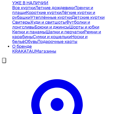
УЖЕ В НАЛИЧИИ
Все куртки
Летние дождевики
Тренчи и
плащи
Короткие куртки
Лёгкие куртки и
рубашки
Утеплённые куртки
Детские куртки
Свитеры
Худи и свитшоты
Футболки и
лонгсливы
Брюки и джинсы
Шорты и юбки
Кепки и панамы
Шапки и перчатки
Ремни и
карабины
Сумки и кошельки
Носки и
бельё
Обувь
Подарочные карты
О бренде
KRAKATAU
Магазины