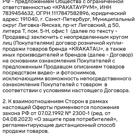
РФ - предложением Общества с ограниченной
ответственностью «КРАКАТАУРУМ», ИНН
7839454632, ОГРН 1117847582896, юридический
адрес: 191040,
г. Санкт-Петербург, Муниципальный
округ Лиговка-Ямская,
пр-кт
Лиговский, д 50,
литера Т, пом. 5-Н, офис 1
(далее по тексту -
Продавец) заключить с неопределенным кругом
лиц (Покупателями) договор розничной купли-
продажи товаров бренда «KRAKATAU», а также
иных производителей и брендов (далее - Договор)
на основании ознакомления Покупателей с
предложенным Продавцом описанием товаров
посредством видео- и фотоснимков,
исключающими возможность непосредственного
ознакомления Покупателей с товаром в
соответствии с условиями настоящего Договора.
2. К взаимоотношениям Сторон в рамках
настоящей Оферты применяются положения
закона РФ от 07.02.1992
№
2300-1
(ред. от
04.08.2023) «О защите прав потребителей»,
регламентирующие дистанционный способ
продажи товаров.