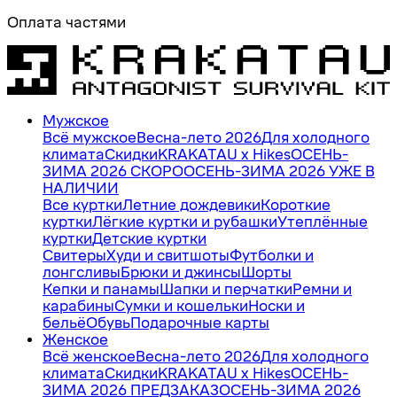
Оплата частями
Мужское
Всё мужское
Весна-лето 2026
Для холодного
климата
Скидки
KRAKATAU x Hikes
ОСЕНЬ-
ЗИМА 2026 СКОРО
ОСЕНЬ-ЗИМА 2026 УЖЕ В
НАЛИЧИИ
Все куртки
Летние дождевики
Короткие
куртки
Лёгкие куртки и рубашки
Утеплённые
куртки
Детские куртки
Свитеры
Худи и свитшоты
Футболки и
лонгсливы
Брюки и джинсы
Шорты
Кепки и панамы
Шапки и перчатки
Ремни и
карабины
Сумки и кошельки
Носки и
бельё
Обувь
Подарочные карты
Женское
Всё женское
Весна-лето 2026
Для холодного
климата
Скидки
KRAKATAU x Hikes
ОСЕНЬ-
ЗИМА 2026 ПРЕДЗАКАЗ
ОСЕНЬ-ЗИМА 2026