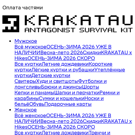
Оплата частями
Мужское
Всё мужское
ОСЕНЬ-ЗИМА 2026 УЖЕ В
НАЛИЧИИ
Весна-лето 2026
Скидки
KRAKATAU x
Hikes
ОСЕНЬ-ЗИМА 2026 СКОРО
Все куртки
Летние дождевики
Короткие
куртки
Лёгкие куртки и рубашки
Утеплённые
куртки
Детские куртки
Свитеры
Худи и свитшоты
Футболки и
лонгсливы
Брюки и джинсы
Шорты
Кепки и панамы
Шапки и перчатки
Ремни и
карабины
Сумки и кошельки
Носки и
бельё
Обувь
Подарочные карты
Женское
Всё женское
ОСЕНЬ-ЗИМА 2026 УЖЕ В
НАЛИЧИИ
Весна-лето 2026
Скидки
KRAKATAU x
Hikes
ОСЕНЬ-ЗИМА 2026 СКОРО
Все куртки
Летние дождевики
Тренчи и