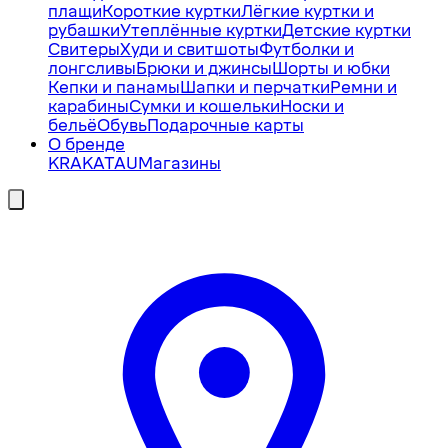
плащи
Короткие куртки
Лёгкие куртки и
рубашки
Утеплённые куртки
Детские куртки
Свитеры
Худи и свитшоты
Футболки и
лонгсливы
Брюки и джинсы
Шорты и юбки
Кепки и панамы
Шапки и перчатки
Ремни и
карабины
Сумки и кошельки
Носки и
бельё
Обувь
Подарочные карты
О бренде
KRAKATAU
Магазины