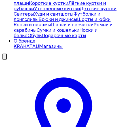
плащи
Короткие куртки
Лёгкие куртки и
рубашки
Утеплённые куртки
Детские куртки
Свитеры
Худи и свитшоты
Футболки и
лонгсливы
Брюки и джинсы
Шорты и юбки
Кепки и панамы
Шапки и перчатки
Ремни и
карабины
Сумки и кошельки
Носки и
бельё
Обувь
Подарочные карты
О бренде
KRAKATAU
Магазины