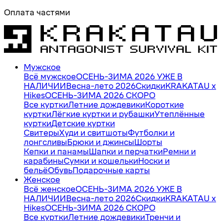
Оплата частями
Мужское
Всё мужское
ОСЕНЬ-ЗИМА 2026 УЖЕ В
НАЛИЧИИ
Весна-лето 2026
Скидки
KRAKATAU x
Hikes
ОСЕНЬ-ЗИМА 2026 СКОРО
Все куртки
Летние дождевики
Короткие
куртки
Лёгкие куртки и рубашки
Утеплённые
куртки
Детские куртки
Свитеры
Худи и свитшоты
Футболки и
лонгсливы
Брюки и джинсы
Шорты
Кепки и панамы
Шапки и перчатки
Ремни и
карабины
Сумки и кошельки
Носки и
бельё
Обувь
Подарочные карты
Женское
Всё женское
ОСЕНЬ-ЗИМА 2026 УЖЕ В
НАЛИЧИИ
Весна-лето 2026
Скидки
KRAKATAU x
Hikes
ОСЕНЬ-ЗИМА 2026 СКОРО
Все куртки
Летние дождевики
Тренчи и